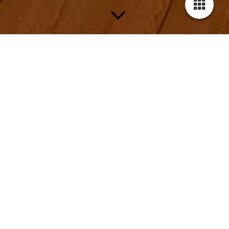
Aktuelles
Veranstaltungen bei denen Ihr mich besuchen könnt
16.08.2026
Der Wyker Fischmarkt von 11:00-15:00 Uhr
Der Wyker Fischmarkt Am Hafen, 25938 Wyk
auf Föhr Der Wyker Fischmarkt kann
mittlerweile auf eine mehr als 30-jährige
Tradition zurückblicken. Er gilt als „der
Klassiker der Föhrer Märkte“ und lockt in
der...
mehr
20.09.2026
Der Wyker Fischmarkt von 11:00-15:00 Uhr
Der Wyker Fischmarkt Am Hafen, 25938 Wyk
auf Föhr Der Wyker Fischmarkt kann
mittlerweile auf eine mehr als 30-jährige
Tradition zurückblicken. Er gilt als „der